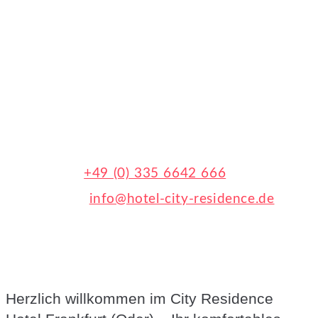
Innenhof des Hotels befinden sich die
Parkplätze, die in der Nacht
abgeschlossen werden. Im Hotel City
Residence Frankfurt können Gäste
unsere Hotelzimmer ohne Kreditkarte
buchen. Bitte kontaktieren Sie uns per
Telefon
+49 (0) 335 6642 666
oder per
E-Mail
info@hotel-city-residence.de
Herzlich willkommen im City Residence